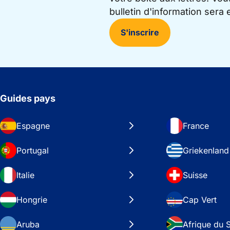
bulletin d'information sera
S'inscrire
Guides pays
Espagne
France
Portugal
Griekenland
Italie
Suisse
Hongrie
Cap Vert
Aruba
Afrique du 