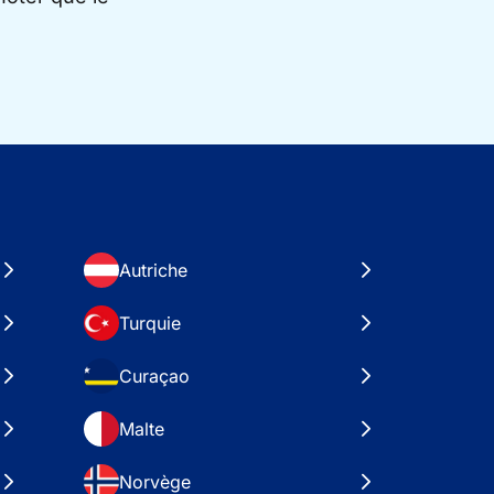
Autriche
Turquie
Curaçao
Malte
Norvège