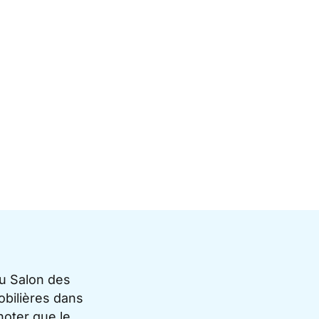
du Salon des
bilières dans
noter que le