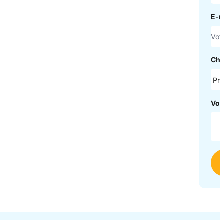
E-
Ch
Vo