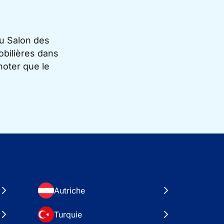
du Salon des
bilières dans
noter que le
Autriche
Turquie