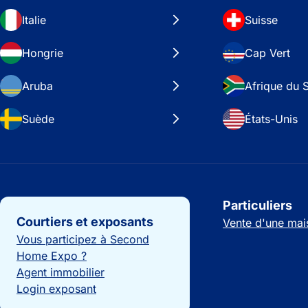
Italie
Suisse
Hongrie
Cap Vert
Aruba
Afrique du 
Suède
États-Unis
Liens importants
Particuliers
Courtiers et exposants
Vente d'une mai
Vous participez à Second
Home Expo ?
Agent immobilier
Login exposant