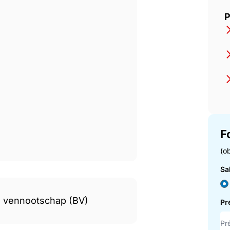
P
F
(ob
Sa
n vennootschap (BV)
P