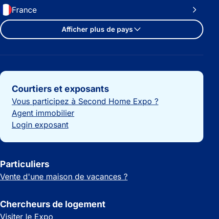
France
Afficher plus de pays
Liens importants
Courtiers et exposants
Vous participez à Second Home Expo ?
Agent immobilier
Login exposant
Particuliers
Vente d'une maison de vacances ?
Chercheurs de logement
Visiter le Expo