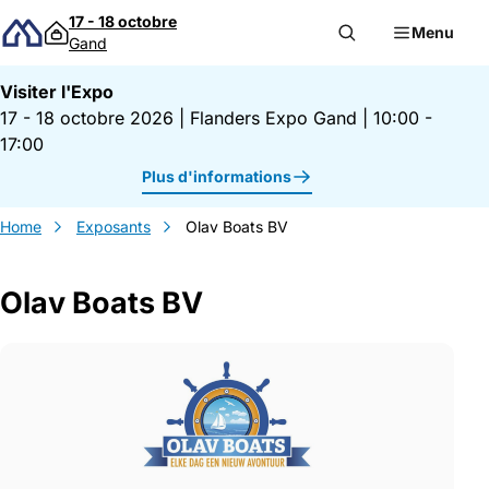
Passer au contenu
17 - 18 octobre
Menu
Gand
Visiter l'Expo
17 - 18 octobre 2026
|
Flanders Expo Gand
|
10:00 -
17:00
Plus d'informations
Home
Exposants
Olav Boats BV
Olav Boats BV
Gegevens Olav Boats BV