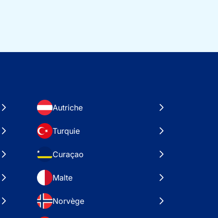
Autriche
Turquie
Curaçao
Malte
Norvège