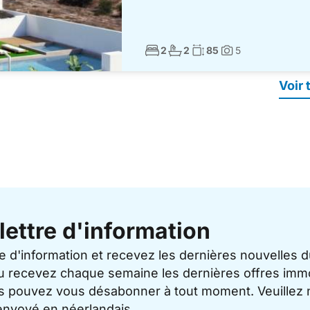
Nombre de chambres à coucher:
Nombre de salles de bains:
Surface habitable:
2
2
85
5
Photos:
Voir
lettre d'information
re d'information et recevez les dernières nouvelles 
u recevez chaque semaine les dernières offres immo
ous pouvez vous désabonner à tout moment. Veuillez 
 envoyé en néerlandais.