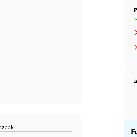
P
A
szaak
F