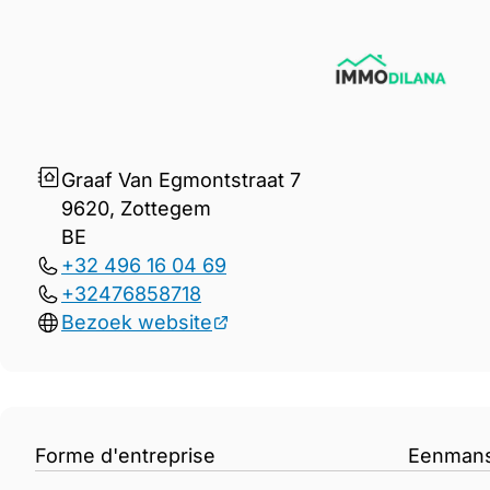
Gegevens Immo Dilana
Graaf Van Egmontstraat 7
9620, Zottegem
BE
+32 496 16 04 69
+32476858718
Bezoek website
Forme d'entreprise
Eenman