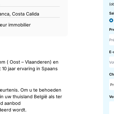
e
(ob
Sa
anca, Costa Calida
eur immobilier
P
E-
em ( Oost – Vlaanderen) en
 10 jaar ervaring in Spaans
Ch
beurtenis. Om u te behoeden
in uw thuisland België als ter
Vo
eid aanbod
deerd wordt.