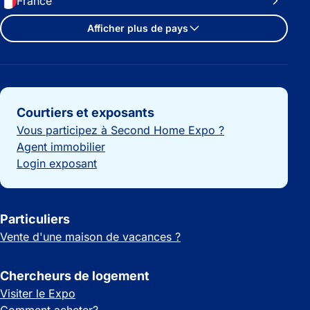
France
Afficher plus de pays
Liens importants
Courtiers et exposants
Vous participez à Second Home Expo ?
Agent immobilier
Login exposant
Particuliers
Vente d'une maison de vacances ?
Chercheurs de logement
Visiter le Expo