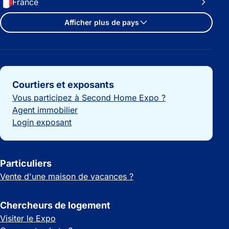
France
Afficher plus de pays
Liens importants
Courtiers et exposants
Vous participez à Second Home Expo ?
Agent immobilier
Login exposant
Particuliers
Vente d'une maison de vacances ?
Chercheurs de logement
Visiter le Expo