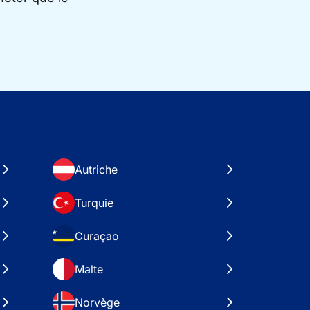
Autriche
Turquie
Curaçao
Malte
Norvège