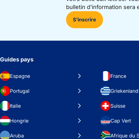
bulletin d'information sera
S'inscrire
Guides pays
Espagne
France
Portugal
Griekenland
Italie
Suisse
Hongrie
Cap Vert
Aruba
Afrique du 