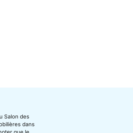
du Salon des
bilières dans
noter que le