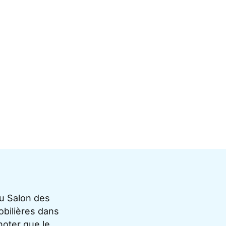
du Salon des
bilières dans
noter que le