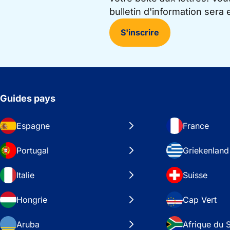
bulletin d'information sera
S'inscrire
Guides pays
Espagne
France
Portugal
Griekenland
Italie
Suisse
Hongrie
Cap Vert
Aruba
Afrique du 