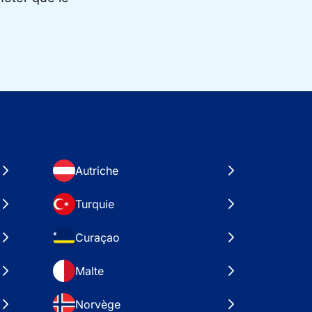
Autriche
Turquie
Curaçao
Malte
Norvège