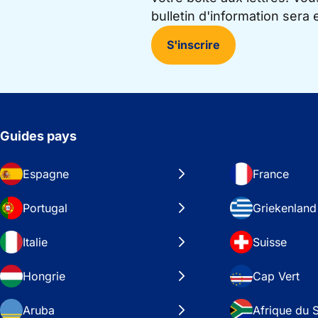
bulletin d'information sera
S'inscrire
Guides pays
Espagne
France
Portugal
Griekenland
Italie
Suisse
Hongrie
Cap Vert
Aruba
Afrique du 