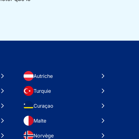
Autriche
Turquie
Curaçao
Malte
Norvège