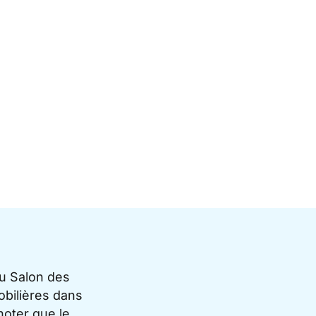
du Salon des
bilières dans
noter que le