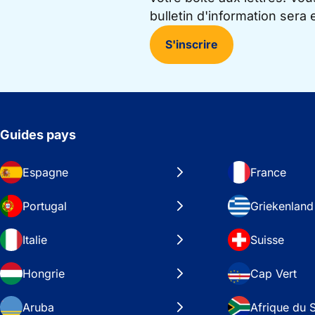
bulletin d'information sera
S'inscrire
Guides pays
Espagne
France
Portugal
Griekenland
Italie
Suisse
Hongrie
Cap Vert
Aruba
Afrique du 