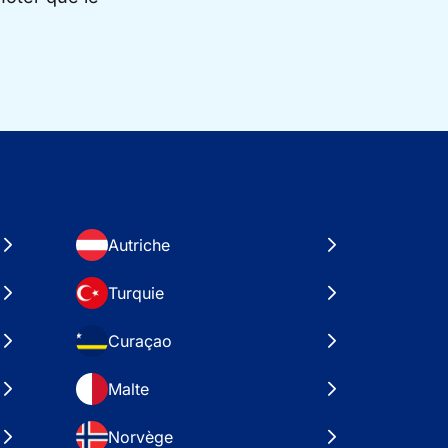
Autriche
Turquie
Curaçao
Malte
Norvège