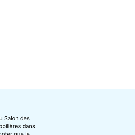
du Salon des
bilières dans
noter que le