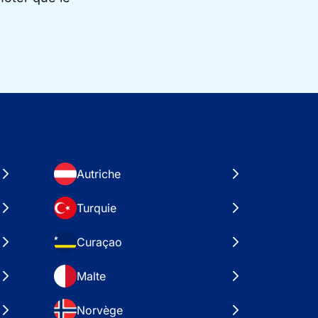
Autriche
Turquie
Curaçao
Malte
Norvège