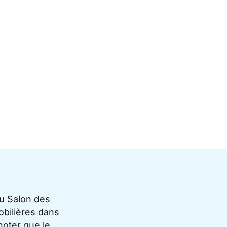
du Salon des
bilières dans
noter que le