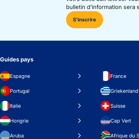
bulletin d'information sera
S'inscrire
Guides pays
Espagne
France
Portugal
Griekenland
Italie
Suisse
Hongrie
Cap Vert
Aruba
Afrique du 