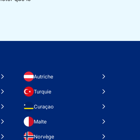
Autriche
Turquie
Curaçao
Malte
Norvège