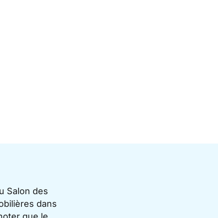
du Salon des
bilières dans
noter que le