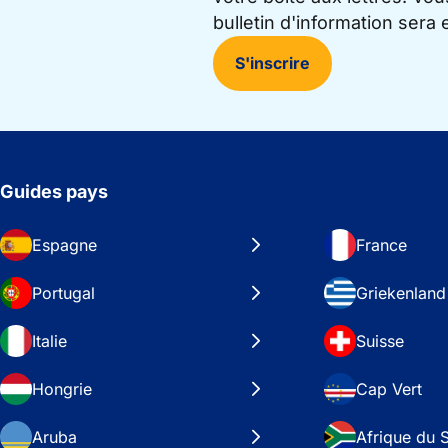
bulletin d'information sera
S'inscrire
Guides pays
Espagne
France
Portugal
Griekenland
Italie
Suisse
Hongrie
Cap Vert
Aruba
Afrique du 