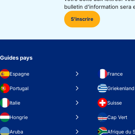
bulletin d'information sera
S'inscrire
Guides pays
Espagne
France
Portugal
Griekenland
Italie
Suisse
Hongrie
Cap Vert
Aruba
Afrique du 