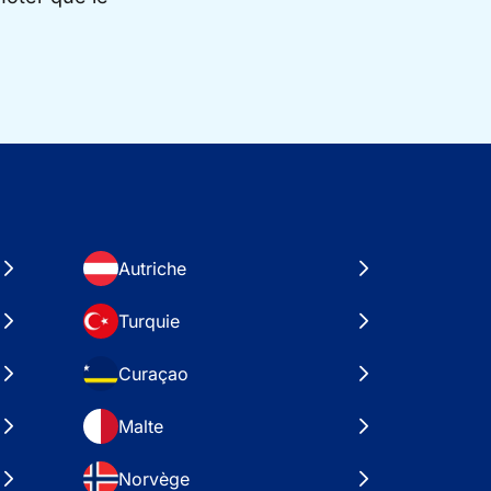
Autriche
Turquie
Curaçao
Malte
Norvège