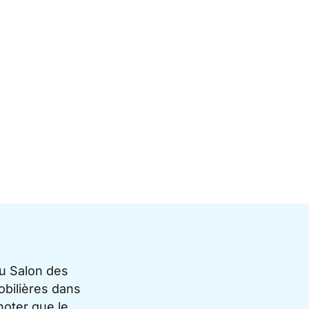
du Salon des
bilières dans
noter que le