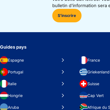
bulletin d'information sera
S'inscrire
Guides pays
Espagne
France
Portugal
Griekenland
Italie
Suisse
Hongrie
Cap Vert
Aruba
Afrique du 