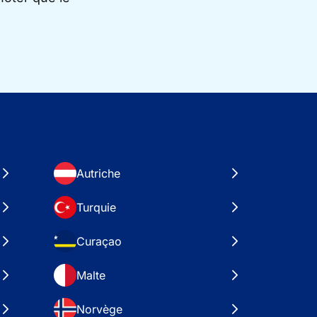
Autriche
Turquie
Curaçao
Malte
Norvège