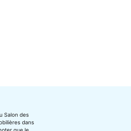
du Salon des
bilières dans
noter que le