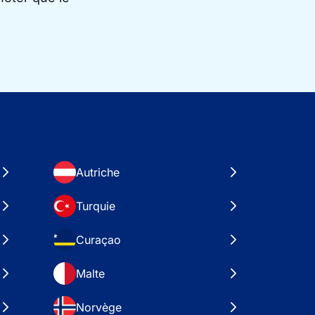
Autriche
Turquie
Curaçao
Malte
Norvège