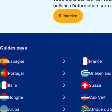
bulletin d'information sera
S'inscrire
Guides pays
Espagne
France
Portugal
Griekenland
Italie
Suisse
Hongrie
Cap Vert
Aruba
Afrique du 