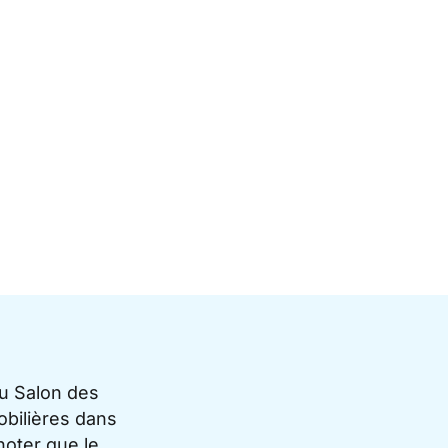
du Salon des
bilières dans
noter que le