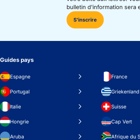
bulletin d'information sera
S'inscrire
Guides pays
Espagne
France
Portugal
Griekenland
Italie
Suisse
Hongrie
Cap Vert
Aruba
Afrique du 