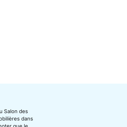
du Salon des
bilières dans
noter que le