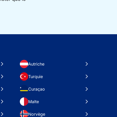
Autriche
Turquie
Curaçao
Malte
Norvège