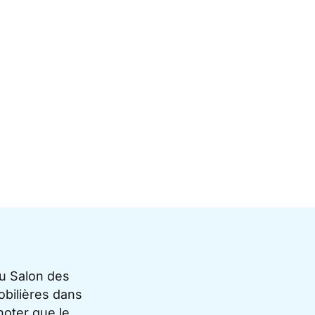
du Salon des
bilières dans
noter que le