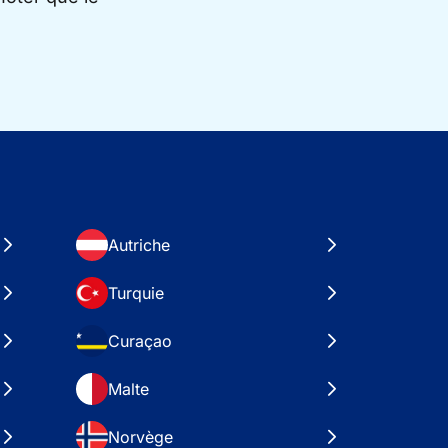
Autriche
Turquie
Curaçao
Malte
Norvège