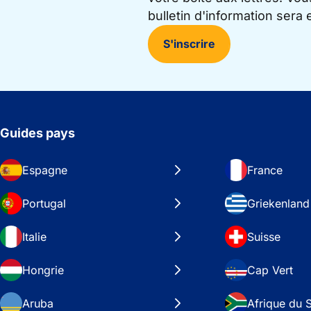
bulletin d'information sera
S'inscrire
Guides pays
Espagne
France
Portugal
Griekenland
Italie
Suisse
Hongrie
Cap Vert
Aruba
Afrique du 