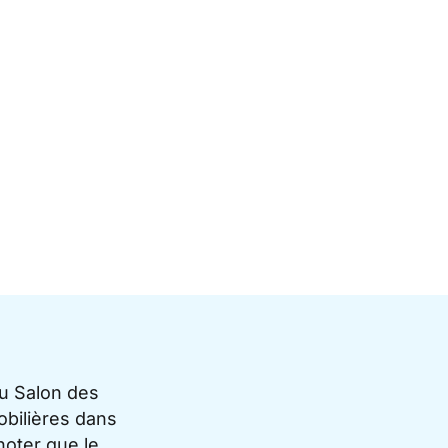
du Salon des
bilières dans
noter que le