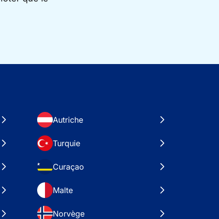
Autriche
Turquie
Curaçao
Malte
Norvège