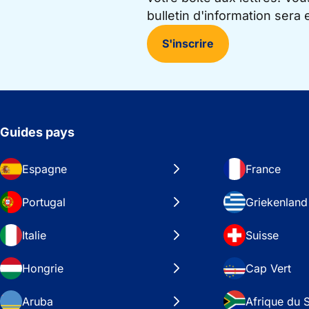
bulletin d'information sera
S'inscrire
Guides pays
Espagne
France
Portugal
Griekenland
Italie
Suisse
Hongrie
Cap Vert
Aruba
Afrique du 