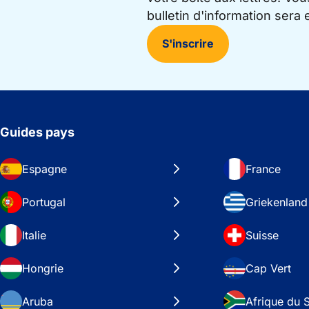
bulletin d'information sera
S'inscrire
Guides pays
Espagne
France
Portugal
Griekenland
Italie
Suisse
Hongrie
Cap Vert
Aruba
Afrique du 