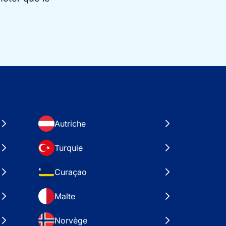
Autriche
Turquie
Curaçao
Malte
Norvège