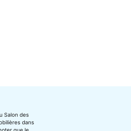
du Salon des
bilières dans
noter que le