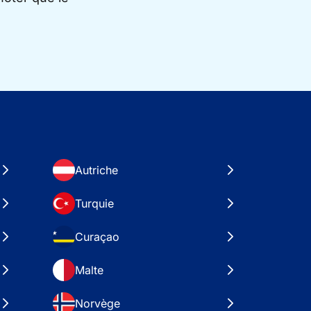
Autriche
Turquie
Curaçao
Malte
Norvège