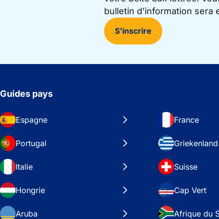
bulletin d'information sera
S'inscrire
Guides pays
Espagne
France
Portugal
Griekenland
Italie
Suisse
Hongrie
Cap Vert
Aruba
Afrique du 