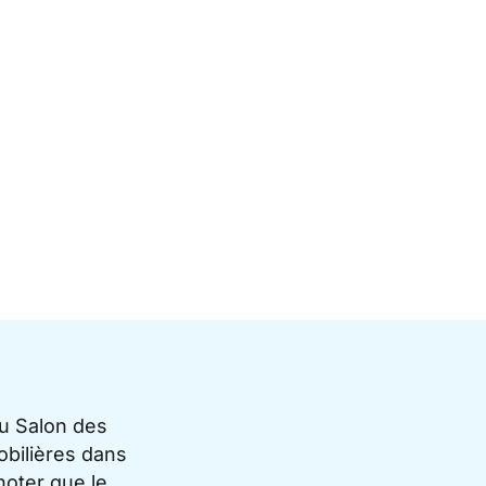
du Salon des
bilières dans
noter que le