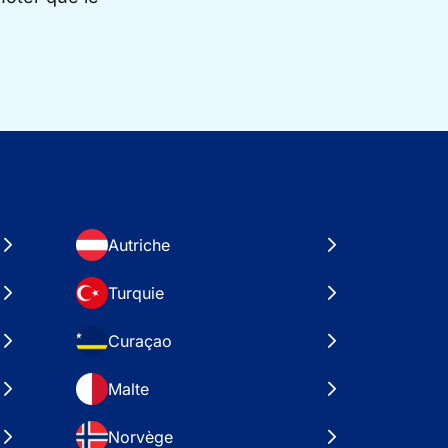
Autriche
Turquie
Curaçao
Malte
Norvège