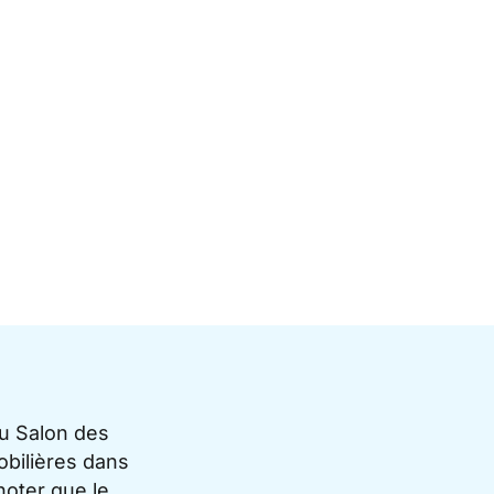
du Salon des
bilières dans
noter que le