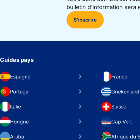
bulletin d'information sera
S'inscrire
Guides pays
Espagne
France
Portugal
Griekenland
Italie
Suisse
Hongrie
Cap Vert
Aruba
Afrique du 