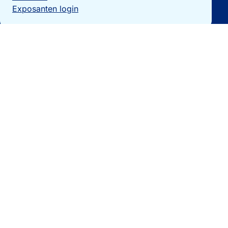
Exposanten login
Particulieren
Vakantiewoning verkopen?
Woningzoekers
Bezoek de expo
Landengidsen
Nieuws
Contact
0032 092740325
[email protected]