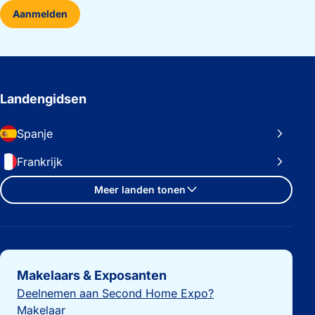
Aanmelden
Landengidsen
Spanje
Frankrijk
Meer landen tonen
Belangrijke links
Makelaars & Exposanten
Deelnemen aan Second Home Expo?
Makelaar