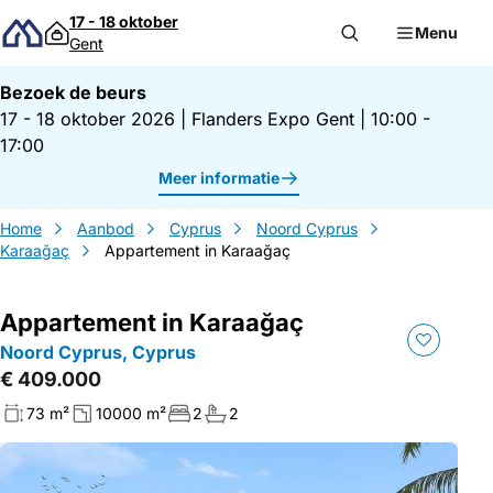
Direct naar inhoud
17 - 18 oktober
Menu
Gent
Bezoek de beurs
17 - 18 oktober 2026
|
Flanders Expo Gent
|
10:00 -
17:00
Meer informatie
Home
Aanbod
Cyprus
Noord Cyprus
Karaağaç
Appartement in Karaağaç
Appartement in Karaağaç
Noord Cyprus, Cyprus
€ 409.000
73 m²
10000 m²
2
2