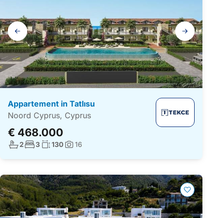
Galerij
navigatie
Appartement in Tatlısu
Noord Cyprus, Cyprus
€ 468.000
Aantal badkamers:
Aantal slaapkamers:
Woonoppervlakte:
2
3
130
16
Foto's: