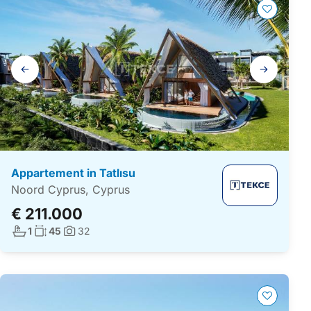
Galerij
navigatie
Appartement in Tatlısu
Noord Cyprus, Cyprus
€ 211.000
Aantal badkamers:
Woonoppervlakte:
1
45
32
Foto's: