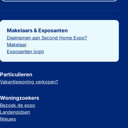
Belangrijke links
Makelaars & Exposanten
Deelnemen aan Second Home Expo?
Makelaar
Exposanten login
Particulieren
Vakantiewoning verkopen?
Woningzoekers
Bezoek de expo
Landengidsen
Nieuws