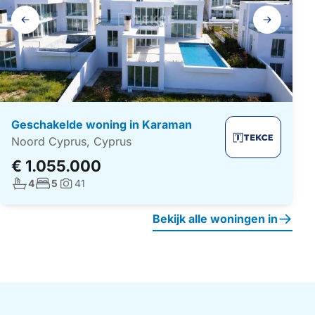
Galerij
navigatie
Geschakelde woning in Karaman
Noord Cyprus, Cyprus
€ 1.055.000
Aantal badkamers:
Aantal slaapkamers:
4
5
41
Foto's:
Bekijk alle woningen in