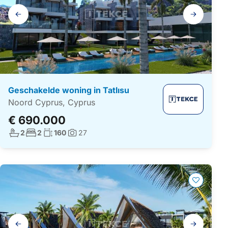
Galerij
navigatie
Geschakelde woning in Tatlısu
Noord Cyprus, Cyprus
€ 690.000
Aantal badkamers:
Aantal slaapkamers:
Woonoppervlakte:
2
2
160
27
Foto's:
Galerij