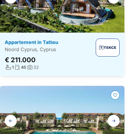
navigatie
Appartement in Tatlısu
Noord Cyprus, Cyprus
€ 211.000
Aantal badkamers:
Woonoppervlakte:
1
45
32
Foto's:
Galerij
navigatie