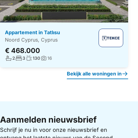
Appartement in Tatlısu
Noord Cyprus, Cyprus
€ 468.000
Aantal badkamers:
Aantal slaapkamers:
Woonoppervlakte:
2
3
130
16
Foto's:
Bekijk alle woningen in
Aanmelden nieuwsbrief
Schrijf je nu in voor onze nieuwsbrief en
ontvang het laatste nieuws van de Second