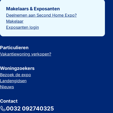
Belangrijke links
Makelaars & Exposanten
Deelnemen aan Second Home Expo?
Makelaar
Exposanten login
Particulieren
Vakantiewoning verkopen?
Woningzoekers
Bezoek de expo
Landengidsen
Nieuws
Contact
0032 092740325