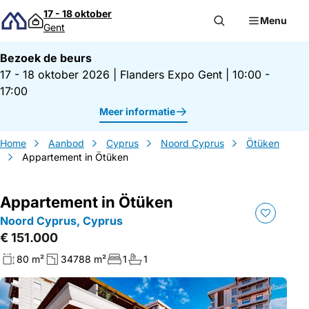
Direct naar inhoud
17 - 18 oktober
Menu
Gent
Bezoek de beurs
17 - 18 oktober 2026
|
Flanders Expo Gent
|
10:00 -
17:00
Meer informatie
Home
Aanbod
Cyprus
Noord Cyprus
Ötüken
Appartement in Ötüken
Appartement in Ötüken
Noord Cyprus, Cyprus
€ 151.000
80 m²
34788 m²
1
1