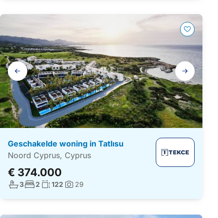
Galerij
navigatie
Geschakelde woning in Tatlısu
Noord Cyprus, Cyprus
€ 374.000
Aantal badkamers:
Aantal slaapkamers:
Woonoppervlakte:
3
2
122
29
Foto's: