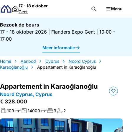
Direct naar inhoud
17 - 18 oktober
Menu
Gent
Bezoek de beurs
17 - 18 oktober 2026
|
Flanders Expo Gent
|
10:00 -
17:00
Meer informatie
Home
Aanbod
Cyprus
Noord Cyprus
Karaoğlanoğlu
Appartement in Karaoğlanoğlu
Appartement in Karaoğlanoğlu
Noord Cyprus, Cyprus
€ 328.000
109 m²
14000 m²
3
2