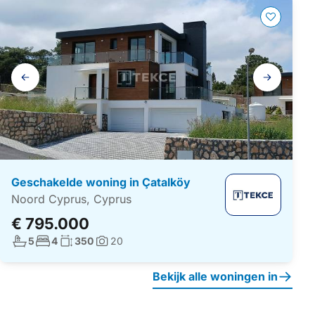
Galerij
navigatie
Geschakelde woning in Çatalköy
Noord Cyprus, Cyprus
€ 795.000
Aantal badkamers:
Aantal slaapkamers:
Woonoppervlakte:
5
4
350
20
Foto's:
Bekijk alle woningen in