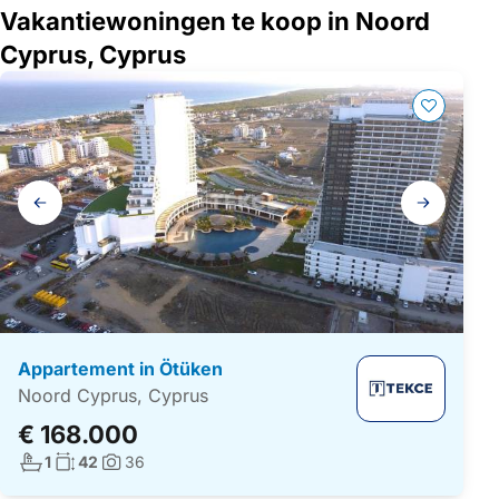
Vakantiewoningen te koop in Noord
Cyprus, Cyprus
Galerij
navigatie
Appartement in Ötüken
Noord Cyprus, Cyprus
€ 168.000
Aantal badkamers:
Woonoppervlakte:
1
42
36
Foto's: