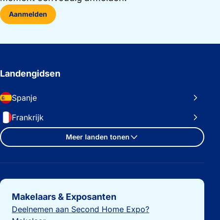
Aanmelden
Landengidsen
Spanje
Frankrijk
Meer landen tonen
Belangrijke links
Makelaars & Exposanten
Deelnemen aan Second Home Expo?