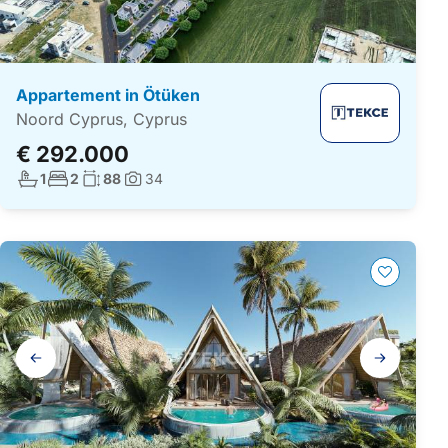
Appartement in Ötüken
Noord Cyprus, Cyprus
€ 292.000
Aantal badkamers:
Aantal slaapkamers:
Woonoppervlakte:
1
2
88
34
Foto's:
Galerij
navigatie