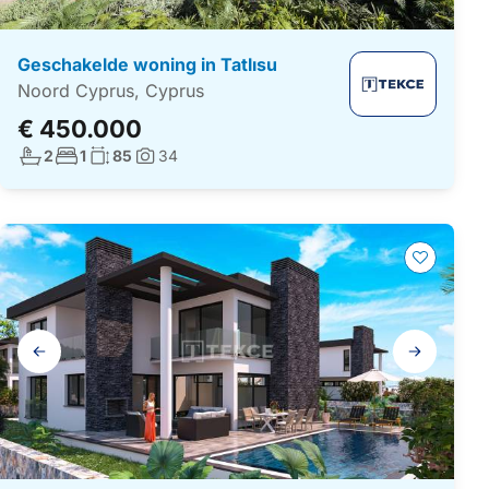
Geschakelde woning in Tatlısu
Noord Cyprus, Cyprus
€ 450.000
Aantal badkamers:
Aantal slaapkamers:
Woonoppervlakte:
2
1
85
34
Foto's:
Galerij
navigatie