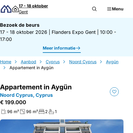
Direct naar inhoud
17 - 18 oktober
Menu
Gent
Bezoek de beurs
17 - 18 oktober 2026
|
Flanders Expo Gent
|
10:00 -
17:00
Meer informatie
Home
Aanbod
Cyprus
Noord Cyprus
Aygün
Appartement in Aygün
Appartement in Aygün
Noord Cyprus, Cyprus
€ 199.000
96 m²
96 m²
2
1