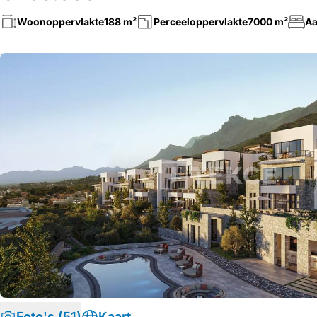
Woonoppervlakte
188 m²
Perceeloppervlakte
7000 m²
Aa
Foto's (51)
Kaart