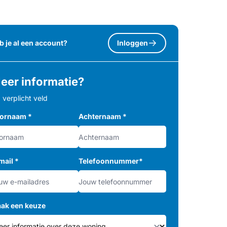
b je al een account?
Inloggen
eer informatie?
= verplicht veld
ornaam
*
Achternaam
*
mail
*
Telefoonnummer
*
ak een keuze