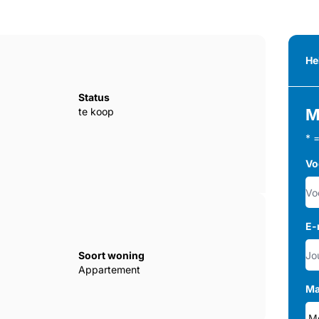
He
Status
te koop
M
* 
Vo
E-
Soort woning
Appartement
Ma