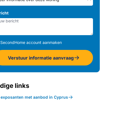
richt
SecondHome account aanmaken
Verstuur informatie aanvraag
dige links
k exposanten met aanbod in Cyprus