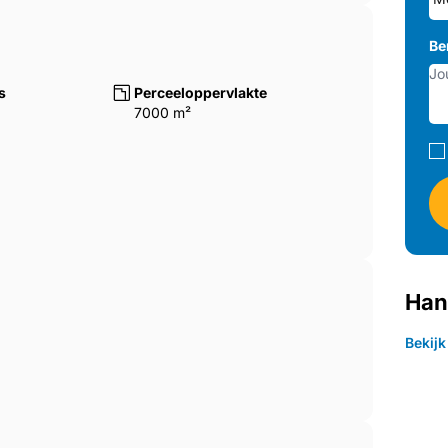
Be
s
Perceeloppervlakte
7000 m²
Han
Bekij