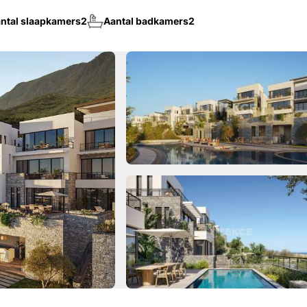
ntal slaapkamers
2
Aantal badkamers
2