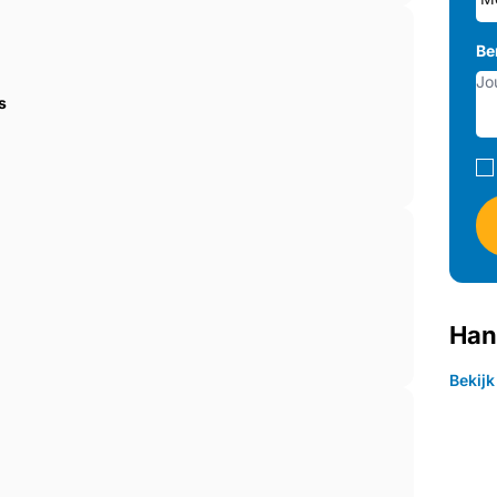
Be
s
Han
Bekij