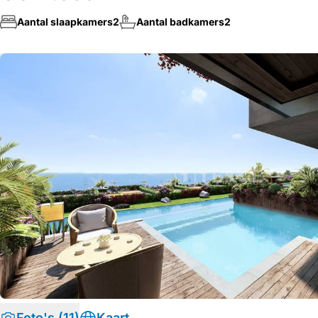
Aantal slaapkamers
2
Aantal badkamers
2
Foto's (11)
Kaart