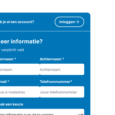
b je al een account?
Inloggen
eer informatie?
= verplicht veld
ornaam
*
Achternaam
*
mail
*
Telefoonnummer
*
ak een keuze