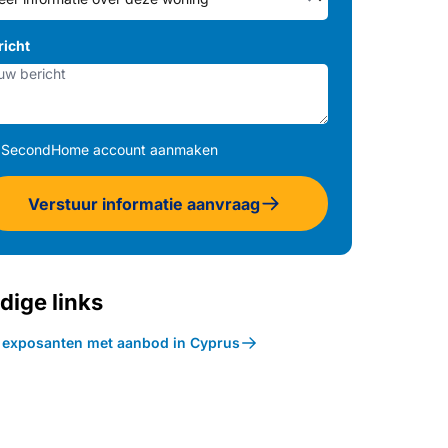
richt
SecondHome account aanmaken
Verstuur informatie aanvraag
dige links
k exposanten met aanbod in Cyprus