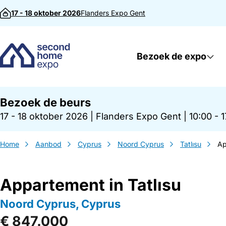
Direct naar inhoud
17 - 18 oktober 2026
Flanders Expo
Gent
Bezoek de expo
Bezoek de beurs
17 - 18 oktober 2026
|
Flanders Expo Gent
|
10:00 - 
Home
Aanbod
Cyprus
Noord Cyprus
Tatlısu
Ap
Appartement in Tatlısu
Noord Cyprus, Cyprus
€ 847.000