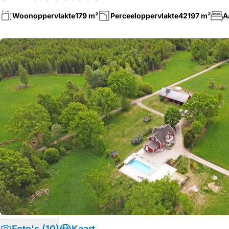
Woonoppervlakte
179 m²
Perceeloppervlakte
42197 m²
A
Foto's (10)
Kaart