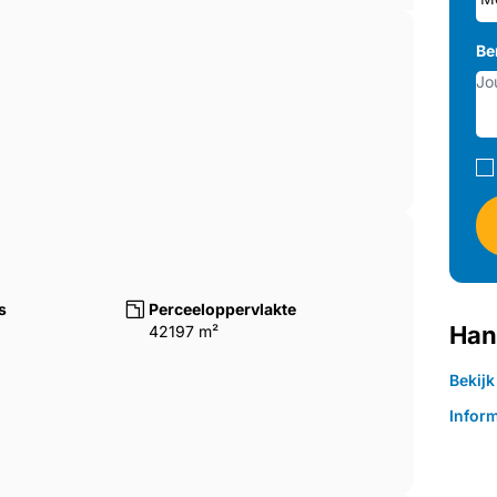
Be
s
Perceeloppervlakte
Han
42197 m²
Bekij
Infor