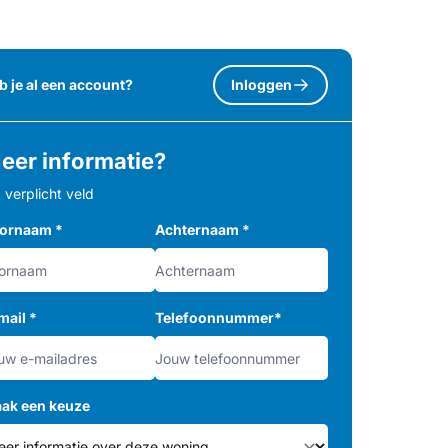
b je al een account?
Inloggen
eer informatie?
= verplicht veld
ornaam
*
Achternaam
*
mail
*
Telefoonnummer
*
ak een keuze