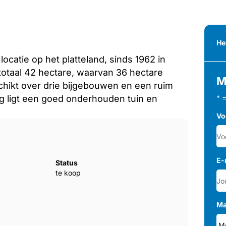
He
ocatie op het platteland, sinds 1962 in
 totaal 42 hectare, waarvan 36 hectare
M
schikt over drie bijgebouwen en een ruim
g ligt een goed onderhouden tuin en
* 
Vo
E-
Status
te koop
Ma