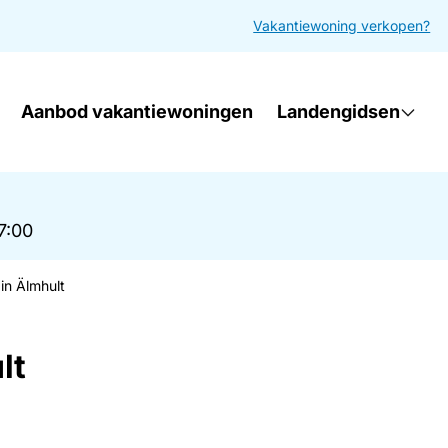
Vakantiewoning verkopen?
Aanbod vakantiewoningen
Landengidsen
17:00
in Älmhult
lt