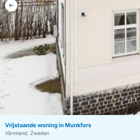
Galerij
navigatie
Vrijstaande woning in Munkfors
Värmland, Zweden