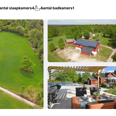
antal slaapkamers
4
Aantal badkamers
1