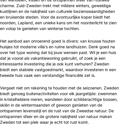
charme. Zuid-Zweden trekt met mildere winters, geweldige
kustlijnen en de nabijheid van culturele bezienswaardigheden
en bruisende steden. Voor de avontuurlijke koper biedt het
noorden, Lapland, een unieke kans om het noorderlicht te zien
en volop te genieten van winterse tochten.
Het aanbod aan onroerend goed is divers: van knusse houten
huisjes tot moderne villa’s en ruime landhuizen. Denk goed na
over het type woning dat bij jouw wensen past. Wil je een huis
dat je vooral als vakantiewoning gebruikt, of zoek je een
interessante investering die je ook kunt verhuren? Zweden
biedt een stabiele vastgoedmarkt, waardoor investeren in een
tweede huis vaak een verstandige financiële zet is.
Vergeet niet om rekening te houden met de seizoenen. Zweden
biedt genoeg buitenactiviteiten voor elk jaargetijde: zwemmen
in kristalheldere meren, wandelen door schilderachtige bossen,
skiën in de wintermaanden of gewoon genieten van de
ontspannen levensstijl en de rust van de Zweedse natuur. De
ontspannen sfeer en de grotere nabijheid van natuur maken
Zweden tot een plek waar je echt tot rust komt.