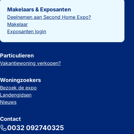
Belangrijke links
Makelaars & Exposanten
Deelnemen aan Second Home Expo?
Makelaar
Exposanten login
Particulieren
Vakantiewoning verkopen?
Woningzoekers
Bezoek de expo
Landengidsen
Nieuws
Contact
0032 092740325