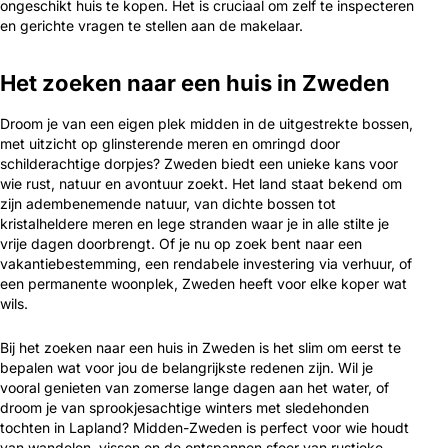
ongeschikt huis te kopen. Het is cruciaal om zelf te inspecteren
en gerichte vragen te stellen aan de makelaar.
Het zoeken naar een huis in Zweden
Droom je van een eigen plek midden in de uitgestrekte bossen,
met uitzicht op glinsterende meren en omringd door
schilderachtige dorpjes? Zweden biedt een unieke kans voor
wie rust, natuur en avontuur zoekt. Het land staat bekend om
zijn adembenemende natuur, van dichte bossen tot
kristalheldere meren en lege stranden waar je in alle stilte je
vrije dagen doorbrengt. Of je nu op zoek bent naar een
vakantiebestemming, een rendabele investering via verhuur, of
een permanente woonplek, Zweden heeft voor elke koper wat
wils.
Bij het zoeken naar een huis in Zweden is het slim om eerst te
bepalen wat voor jou de belangrijkste redenen zijn. Wil je
vooral genieten van zomerse lange dagen aan het water, of
droom je van sprookjesachtige winters met sledehonden
tochten in Lapland? Midden-Zweden is perfect voor wie houdt
van wandelen, vissen en de ontspannen sfeer van rustieke