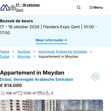
Direct naar inhoud
17 - 18 oktober
Menu
Gent
Bezoek de beurs
17 - 18 oktober 2026
|
Flanders Expo Gent
|
10:00 -
17:00
Meer informatie
Home
Aanbod
Verenigde Arabische Emiraten
Dubai
Meydan
Appartement in Meydan
Appartement in Meydan
Dubai, Verenigde Arabische Emiraten
€ 814.000
108 m²
1200 m²
2
3