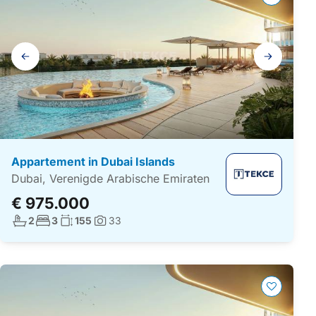
Galerij
navigatie
Appartement in Dubai Islands
Dubai, Verenigde Arabische Emiraten
€ 975.000
Aantal badkamers:
Aantal slaapkamers:
Woonoppervlakte:
2
3
155
33
Foto's: