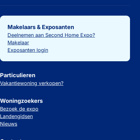
Belangrijke links
Makelaars & Exposanten
Deelnemen aan Second Home Expo?
Makelaar
Exposanten login
Particulieren
Vakantiewoning verkopen?
Woningzoekers
Bezoek de expo
Landengidsen
Nieuws