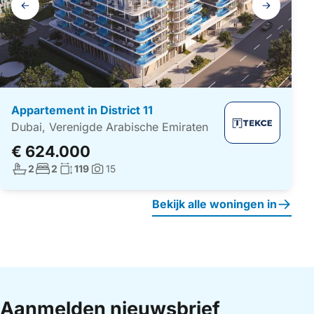
navigatie
Appartement in District 11
Dubai, Verenigde Arabische Emiraten
€ 624.000
Aantal badkamers:
Aantal slaapkamers:
Woonoppervlakte:
2
2
119
15
Foto's:
Bekijk alle woningen in
Aanmelden nieuwsbrief