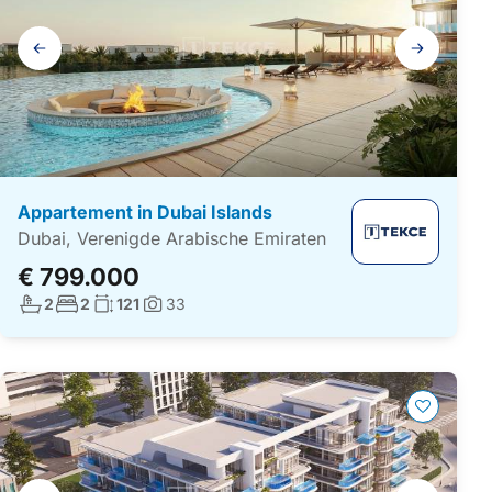
Galerij
navigatie
Appartement in Dubai Islands
Dubai, Verenigde Arabische Emiraten
€ 799.000
Aantal badkamers:
Aantal slaapkamers:
Woonoppervlakte:
2
2
121
33
Foto's:
Galerij