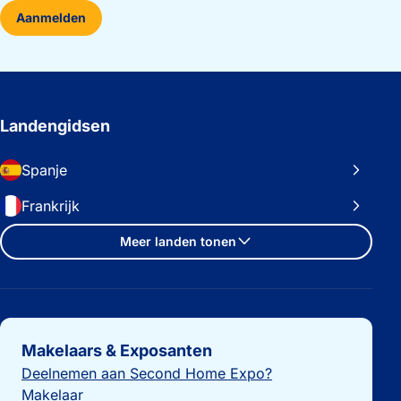
Aanmelden
Landengidsen
Spanje
Frankrijk
Meer landen tonen
Belangrijke links
Makelaars & Exposanten
Deelnemen aan Second Home Expo?
Makelaar