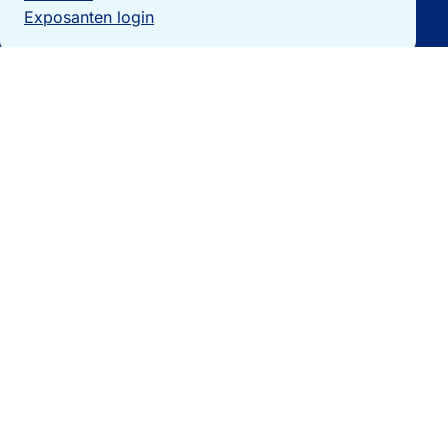
Exposanten login
Particulieren
Vakantiewoning verkopen?
Woningzoekers
Bezoek de expo
Landengidsen
Nieuws
Contact
0032 092740325
[email protected]