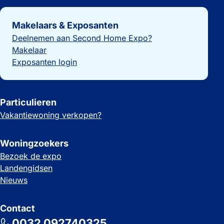
Belangrijke links
Makelaars & Exposanten
Deelnemen aan Second Home Expo?
Makelaar
Exposanten login
Particulieren
Vakantiewoning verkopen?
Woningzoekers
Bezoek de expo
Landengidsen
Nieuws
Contact
0032 092740325