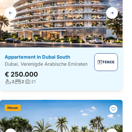
Galerij
navigatie
Appartement in Dubai South
Dubai, Verenigde Arabische Emiraten
€ 250.000
Aantal badkamers:
Aantal slaapkamers:
2
2
21
Foto's:
Nieuw
Galerij