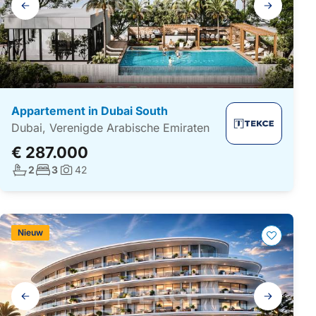
navigatie
Appartement in Dubai South
Dubai, Verenigde Arabische Emiraten
€ 287.000
Aantal badkamers:
Aantal slaapkamers:
2
3
42
Foto's:
Nieuw
Galerij
navigatie