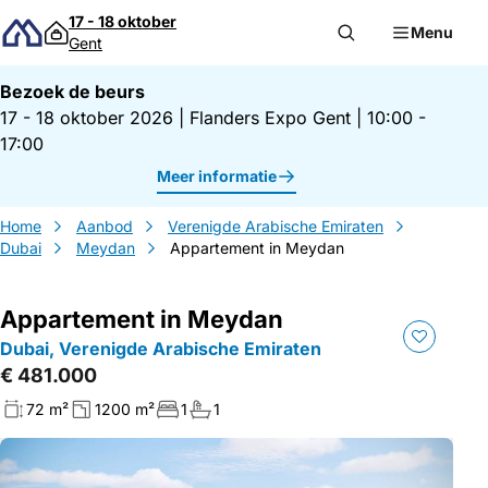
Direct naar inhoud
17 - 18 oktober
Menu
Gent
Bezoek de beurs
17 - 18 oktober 2026
|
Flanders Expo Gent
|
10:00 -
17:00
Meer informatie
Home
Aanbod
Verenigde Arabische Emiraten
Dubai
Meydan
Appartement in Meydan
Appartement in Meydan
Dubai, Verenigde Arabische Emiraten
€ 481.000
72 m²
1200 m²
1
1