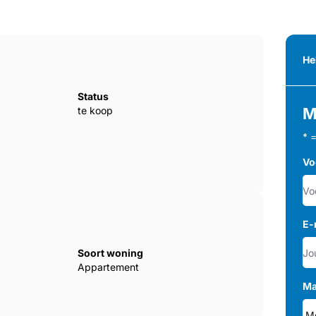
He
Status
te koop
M
* 
Vo
E-
Soort woning
Appartement
Ma