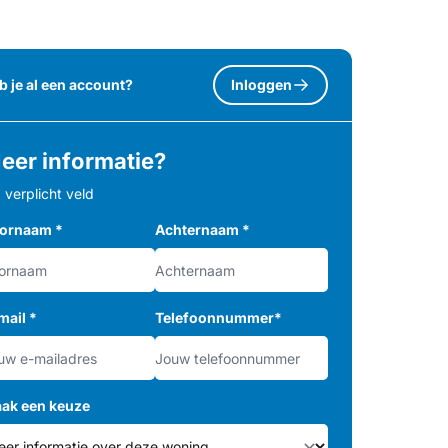
b je al een account?
Inloggen
eer informatie?
= verplicht veld
ornaam
*
Achternaam
*
mail
*
Telefoonnummer
*
ak een keuze