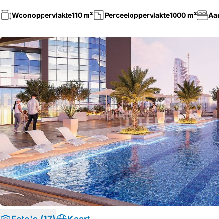
Woonoppervlakte
110 m²
Perceeloppervlakte
1000 m²
Aa
Foto's (17)
Kaart