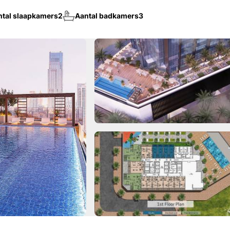
ntal slaapkamers
2
Aantal badkamers
3