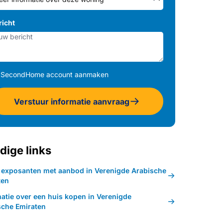
richt
SecondHome account aanmaken
Verstuur informatie aanvraag
dige links
k exposanten met aanbod in Verenigde Arabische
ten
matie over een huis kopen in Verenigde
sche Emiraten