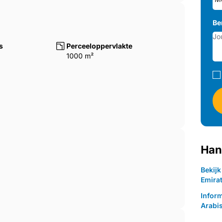
Be
s
Perceeloppervlakte
1000 m²
Han
Bekij
Emira
Infor
Arabi