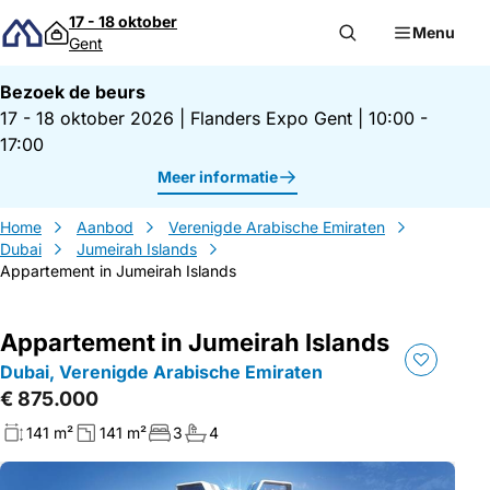
Direct naar inhoud
17 - 18 oktober
Menu
Gent
Bezoek de beurs
17 - 18 oktober 2026
|
Flanders Expo Gent
|
10:00 -
17:00
Meer informatie
Home
Aanbod
Verenigde Arabische Emiraten
Dubai
Jumeirah Islands
Appartement in Jumeirah Islands
Appartement in Jumeirah Islands
Dubai, Verenigde Arabische Emiraten
€ 875.000
141 m²
141 m²
3
4