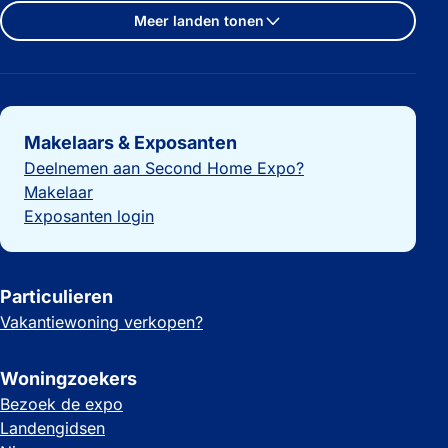
Meer landen tonen
Belangrijke links
Makelaars & Exposanten
Deelnemen aan Second Home Expo?
Makelaar
Exposanten login
Particulieren
Vakantiewoning verkopen?
Woningzoekers
Bezoek de expo
Landengidsen