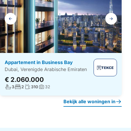
Galerij
navigatie
Appartement in Business Bay
Dubai, Verenigde Arabische Emiraten
€ 2.060.000
Aantal badkamers:
Aantal slaapkamers:
Woonoppervlakte:
3
2
310
32
Foto's:
Bekijk alle woningen in