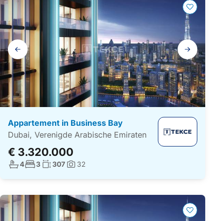
Galerij
navigatie
Appartement in Business Bay
Dubai, Verenigde Arabische Emiraten
€ 3.320.000
Aantal badkamers:
Aantal slaapkamers:
Woonoppervlakte:
4
3
307
32
Foto's: