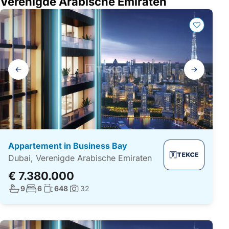
Verenigde Arabische Emiraten
Galerij
navigatie
Appartement in Business Bay
Dubai, Verenigde Arabische Emiraten
€ 7.380.000
Aantal badkamers:
Aantal slaapkamers:
Woonoppervlakte:
9
6
648
32
Foto's: