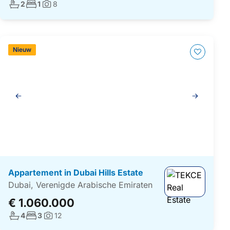
Aantal badkamers:
Aantal slaapkamers:
2
1
8
Foto's:
Nieuw
Galerij
navigatie
Appartement in Dubai Hills Estate
Dubai, Verenigde Arabische Emiraten
€ 1.060.000
Aantal badkamers:
Aantal slaapkamers:
4
3
12
Foto's: