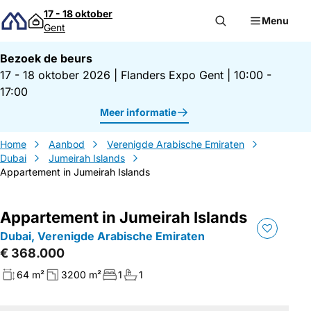
Direct naar inhoud
17 - 18 oktober
Menu
Gent
Bezoek de beurs
17 - 18 oktober 2026
|
Flanders Expo Gent
|
10:00 -
17:00
Meer informatie
Home
Aanbod
Verenigde Arabische Emiraten
Dubai
Jumeirah Islands
Appartement in Jumeirah Islands
Appartement in Jumeirah Islands
Dubai, Verenigde Arabische Emiraten
€ 368.000
64 m²
3200 m²
1
1