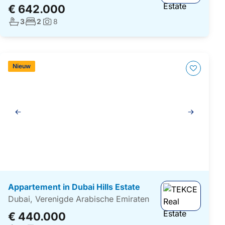
€ 642.000
Aantal badkamers:
Aantal slaapkamers:
3
2
8
Foto's:
Nieuw
Galerij
navigatie
Appartement in Dubai Hills Estate
Dubai, Verenigde Arabische Emiraten
€ 440.000