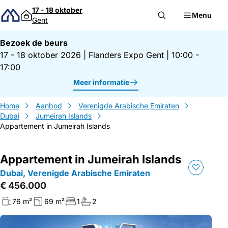
Direct naar inhoud
17 - 18 oktober
Menu
Gent
Bezoek de beurs
17 - 18 oktober 2026
|
Flanders Expo Gent
|
10:00 -
17:00
Meer informatie
Home
Aanbod
Verenigde Arabische Emiraten
Dubai
Jumeirah Islands
Appartement in Jumeirah Islands
Appartement in Jumeirah Islands
Dubai, Verenigde Arabische Emiraten
€ 456.000
76 m²
69 m²
1
2