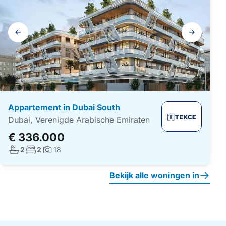
Galerij
navigatie
Appartement in Dubai South
Dubai, Verenigde Arabische Emiraten
€ 336.000
Aantal badkamers:
Aantal slaapkamers:
2
2
18
Foto's:
Bekijk alle woningen in