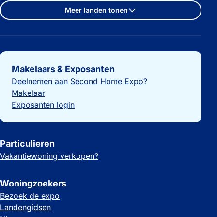
Meer landen tonen
Belangrijke links
Makelaars & Exposanten
Deelnemen aan Second Home Expo?
Makelaar
Exposanten login
Particulieren
Vakantiewoning verkopen?
Woningzoekers
Bezoek de expo
Landengidsen