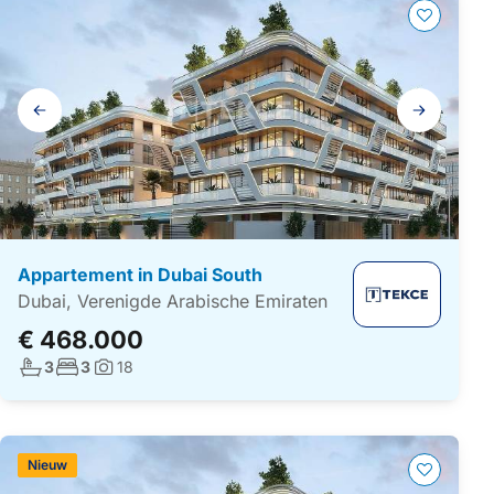
Galerij
navigatie
Appartement in Dubai South
Dubai, Verenigde Arabische Emiraten
€ 468.000
Aantal badkamers:
Aantal slaapkamers:
3
3
18
Foto's:
Nieuw