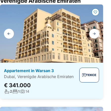
Verenigde Arabische Emiraten
Galerij
navigatie
Appartement in Warsan 3
Dubai, Verenigde Arabische Emiraten
€ 341.000
Aantal badkamers:
Aantal slaapkamers:
2
1
14
Foto's: