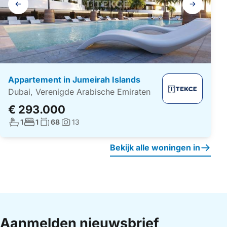
navigatie
Appartement in Jumeirah Islands
Dubai, Verenigde Arabische Emiraten
€ 293.000
Aantal badkamers:
Aantal slaapkamers:
Woonoppervlakte:
1
1
68
13
Foto's:
Bekijk alle woningen in
Aanmelden nieuwsbrief