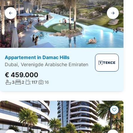
Galerij
navigatie
Appartement in Damac Hills
Dubai, Verenigde Arabische Emiraten
€ 459.000
Aantal badkamers:
Aantal slaapkamers:
Woonoppervlakte:
3
2
117
16
Foto's:
Galerij