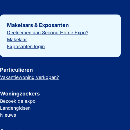
Belangrijke links
Makelaars & Exposanten
Deelnemen aan Second Home Expo?
Makelaar
Exposanten login
Particulieren
Vakantiewoning verkopen?
Woningzoekers
Bezoek de expo
Landengidsen
Nieuws