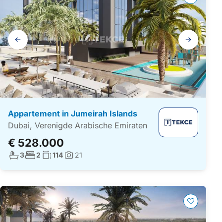
Galerij
navigatie
Appartement in Jumeirah Islands
Dubai, Verenigde Arabische Emiraten
€ 528.000
Aantal badkamers:
Aantal slaapkamers:
Woonoppervlakte:
3
2
114
21
Foto's: