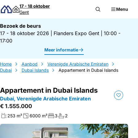
Direct naar inhoud
17 - 18 oktober
Menu
Gent
Bezoek de beurs
17 - 18 oktober 2026
|
Flanders Expo Gent
|
10:00 -
17:00
Meer informatie
Home
Aanbod
Verenigde Arabische Emiraten
Dubai
Dubai Islands
Appartement in Dubai Islands
Appartement in Dubai Islands
Dubai, Verenigde Arabische Emiraten
€ 1.555.000
253 m²
6000 m²
3
2