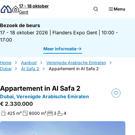
Direct naar inhoud
17 - 18 oktober
Menu
Gent
Bezoek de beurs
17 - 18 oktober 2026
|
Flanders Expo Gent
|
10:00 -
17:00
Meer informatie
Home
Aanbod
Verenigde Arabische Emiraten
Dubai
Al Safa 2
Appartement in Al Safa 2
Appartement in Al Safa 2
Dubai, Verenigde Arabische Emiraten
€ 2.330.000
425 m²
8000 m²
3
4