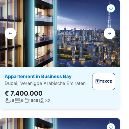
Galerij
navigatie
Appartement in Business Bay
Dubai, Verenigde Arabische Emiraten
€ 7.400.000
Aantal badkamers:
Aantal slaapkamers:
Woonoppervlakte:
9
6
648
32
Foto's: