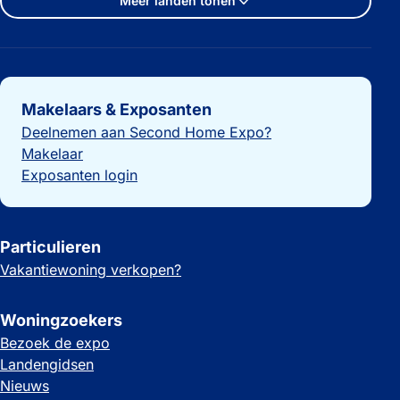
Meer landen tonen
Belangrijke links
Makelaars & Exposanten
Deelnemen aan Second Home Expo?
Makelaar
Exposanten login
Particulieren
Vakantiewoning verkopen?
Woningzoekers
Bezoek de expo
Landengidsen
Nieuws