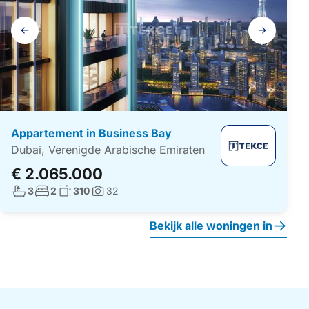
Galerij
navigatie
Appartement in Business Bay
Dubai, Verenigde Arabische Emiraten
€ 2.065.000
Aantal badkamers:
Aantal slaapkamers:
Woonoppervlakte:
3
2
310
32
Foto's:
Bekijk alle woningen in