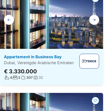
Galerij
navigatie
Appartement in Business Bay
Dubai, Verenigde Arabische Emiraten
€ 3.330.000
Aantal badkamers:
Aantal slaapkamers:
Woonoppervlakte:
4
3
307
32
Foto's: