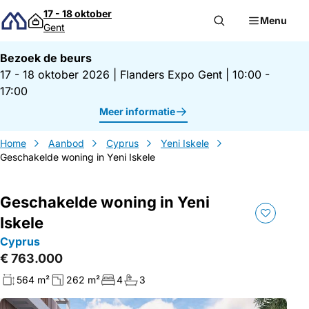
Direct naar inhoud
17 - 18 oktober
Menu
Gent
Bezoek de beurs
17 - 18 oktober 2026
|
Flanders Expo Gent
|
10:00 -
17:00
Meer informatie
Home
Aanbod
Cyprus
Yeni Iskele
Geschakelde woning in Yeni Iskele
Geschakelde woning in Yeni
Iskele
Cyprus
€ 763.000
564 m²
262 m²
4
3