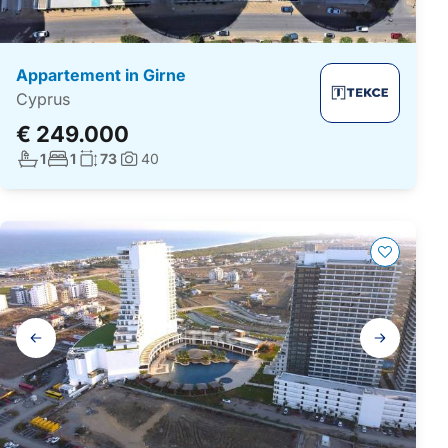
Appartement in Girne
Cyprus
€ 249.000
Aantal badkamers:
Aantal slaapkamers:
Woonoppervlakte:
1
1
73
40
Foto's:
Galerij
navigatie