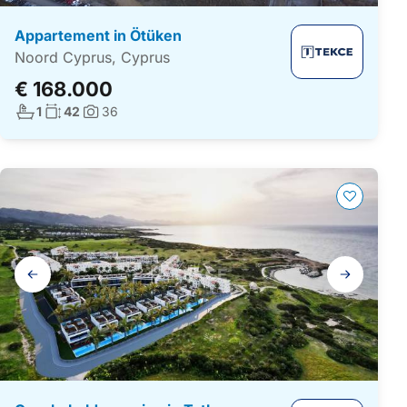
Appartement in Ötüken
Noord Cyprus, Cyprus
€ 168.000
Aantal badkamers:
Woonoppervlakte:
1
42
36
Foto's:
Galerij
navigatie