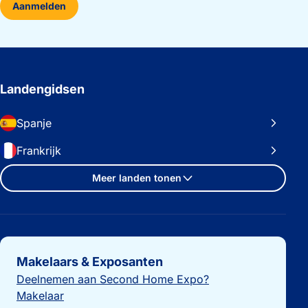
Aanmelden
Landengidsen
Spanje
Frankrijk
Meer landen tonen
Belangrijke links
Makelaars & Exposanten
Deelnemen aan Second Home Expo?
Makelaar