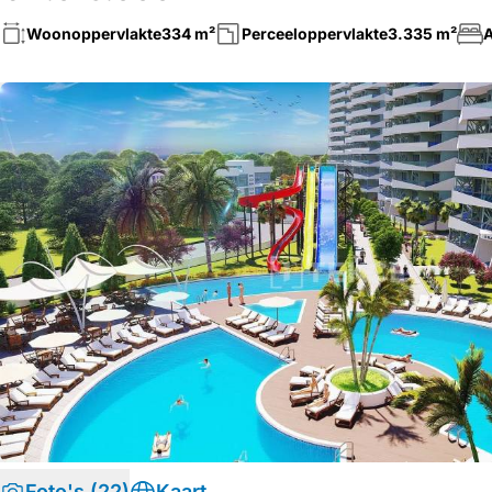
Woonoppervlakte
334 m²
Perceeloppervlakte
3.335 m²
A
Foto's (22)
Kaart