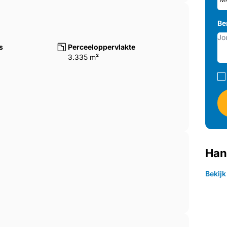
Be
s
Perceeloppervlakte
3.335 m²
Han
Bekij