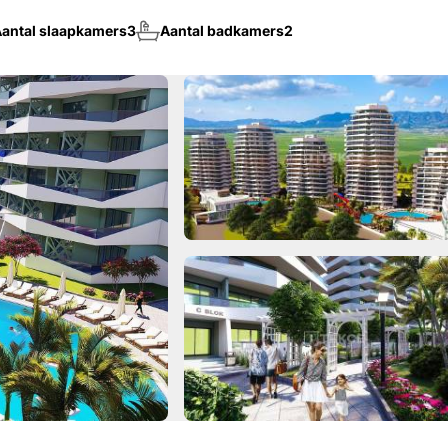
antal slaapkamers
3
Aantal badkamers
2