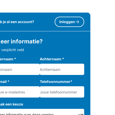
b je al een account?
Inloggen
eer informatie?
= verplicht veld
ornaam
*
Achternaam
*
mail
*
Telefoonnummer
*
ak een keuze