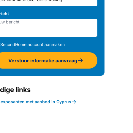
richt
SecondHome account aanmaken
Verstuur informatie aanvraag
dige links
k exposanten met aanbod in Cyprus