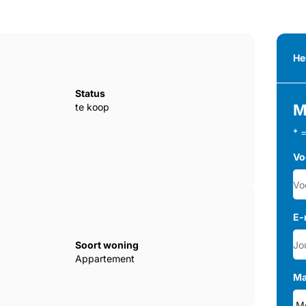
He
Status
te koop
M
* 
Vo
E-
Soort woning
Appartement
Ma