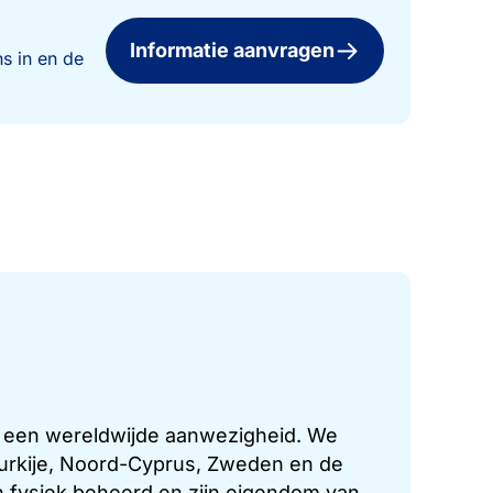
Informatie aanvragen
s in en de
t een wereldwijde aanwezigheid. We
 Turkije, Noord-Cyprus, Zweden en de
 fysiek beheerd en zijn eigendom van