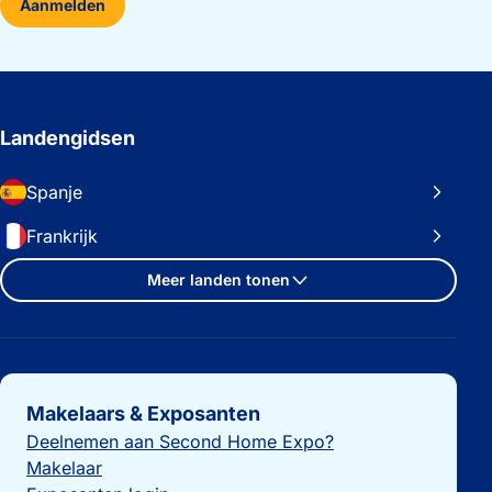
Aanmelden
Landengidsen
Spanje
Frankrijk
Meer landen tonen
Belangrijke links
Makelaars & Exposanten
Deelnemen aan Second Home Expo?
Makelaar