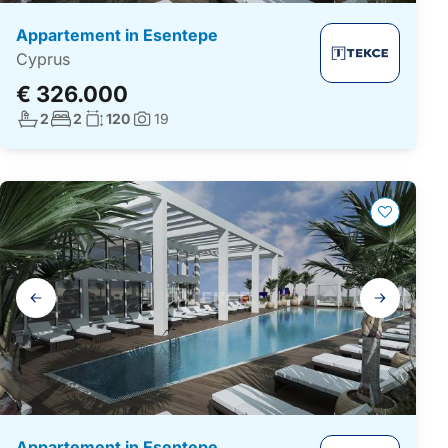
Appartement in Esentepe
Cyprus
€ 326.000
Aantal badkamers:
Aantal slaapkamers:
Woonoppervlakte:
2
2
120
19
Foto's:
Galerij
navigatie
Appartement in Esentepe