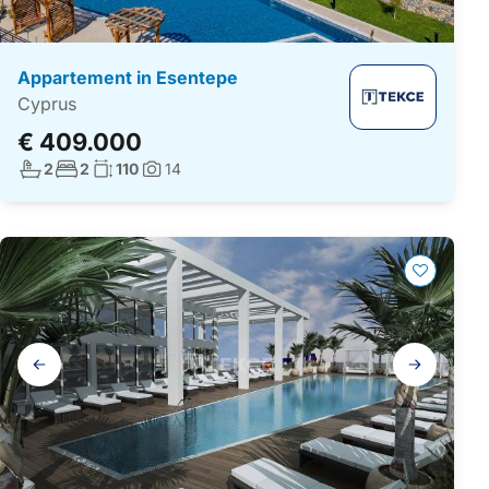
Appartement in Esentepe
Cyprus
€ 409.000
Aantal badkamers:
Aantal slaapkamers:
Woonoppervlakte:
2
2
110
14
Foto's:
Galerij
navigatie