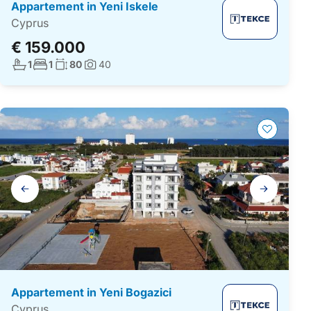
Appartement in Yeni Iskele
Cyprus
€ 159.000
Aantal badkamers:
Aantal slaapkamers:
Woonoppervlakte:
1
1
80
40
Foto's:
Galerij
navigatie
Appartement in Yeni Bogazici
Cyprus