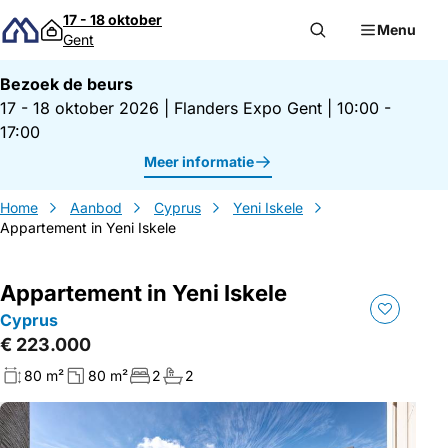
Direct naar inhoud
17 - 18 oktober
Menu
Gent
Bezoek de beurs
17 - 18 oktober 2026
|
Flanders Expo Gent
|
10:00 -
17:00
Meer informatie
Home
Aanbod
Cyprus
Yeni Iskele
Appartement in Yeni Iskele
Appartement in Yeni Iskele
Cyprus
€ 223.000
80 m²
80 m²
2
2