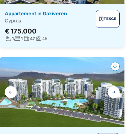
Appartement in Gaziveren
Cyprus
€ 175.000
Aantal badkamers:
Aantal slaapkamers:
Woonoppervlakte:
1
1
47
45
Foto's:
Galerij
navigatie