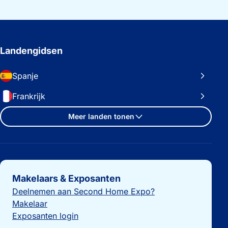
Landengidsen
Spanje
Frankrijk
Meer landen tonen
Belangrijke links
Makelaars & Exposanten
Deelnemen aan Second Home Expo?
Makelaar
Exposanten login