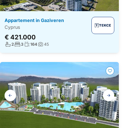
Appartement in Gaziveren
Cyprus
€ 421.000
Aantal badkamers:
Aantal slaapkamers:
Woonoppervlakte:
2
3
164
45
Foto's:
Galerij
navigatie