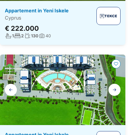
Appartement in Yeni Iskele
Cyprus
€ 222.000
Aantal badkamers:
Aantal slaapkamers:
Woonoppervlakte:
1
2
130
40
Foto's:
Galerij
navigatie
Appartement in Yeni Iskele