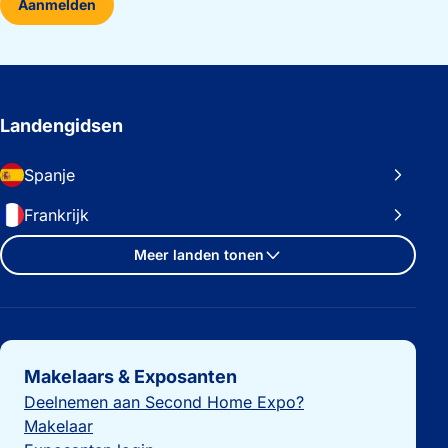
Aanmelden
Landengidsen
Spanje
Frankrijk
Meer landen tonen
Belangrijke links
Makelaars & Exposanten
Deelnemen aan Second Home Expo?
Makelaar