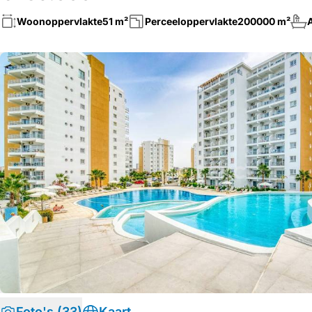
Woonoppervlakte
51 m²
Perceeloppervlakte
200000 m²
Foto's (33)
Kaart