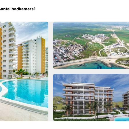
Aantal badkamers
1