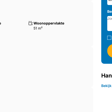
Be
e
Woonoppervlakte
51 m²
Han
Bekij