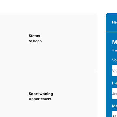
He
Status
te koop
M
* 
Vo
E-
Soort woning
Appartement
Ma