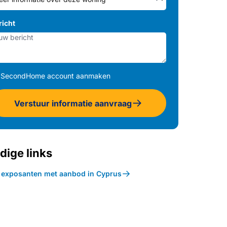
richt
SecondHome account aanmaken
Verstuur informatie aanvraag
dige links
k exposanten met aanbod in Cyprus