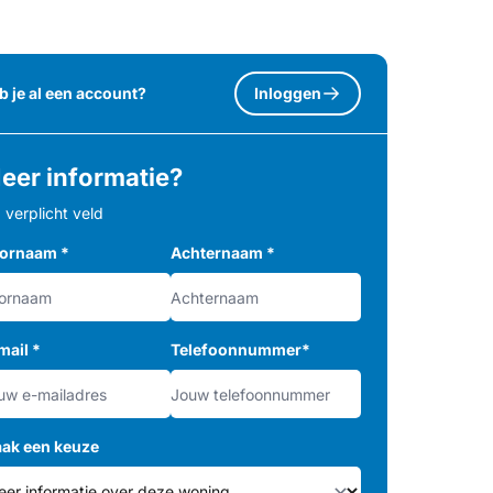
b je al een account?
Inloggen
eer informatie?
= verplicht veld
ornaam
*
Achternaam
*
mail
*
Telefoonnummer
*
ak een keuze