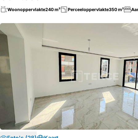
Woonoppervlakte
240 m²
Perceeloppervlakte
350 m²
Aa
Foto's (28)
Kaart