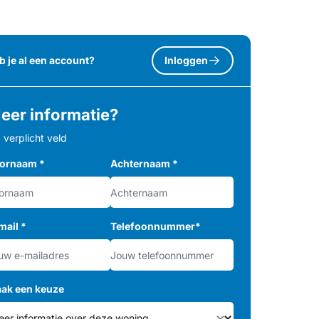
b je al een account?
Inloggen
eer informatie?
= verplicht veld
ornaam
*
Achternaam
*
mail
*
Telefoonnummer
*
ak een keuze