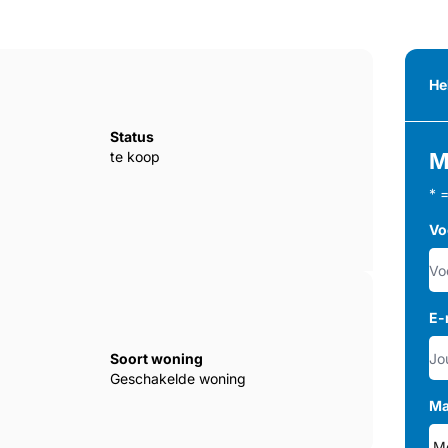
He
Status
te koop
M
* 
Vo
E-
Soort woning
Geschakelde woning
Ma