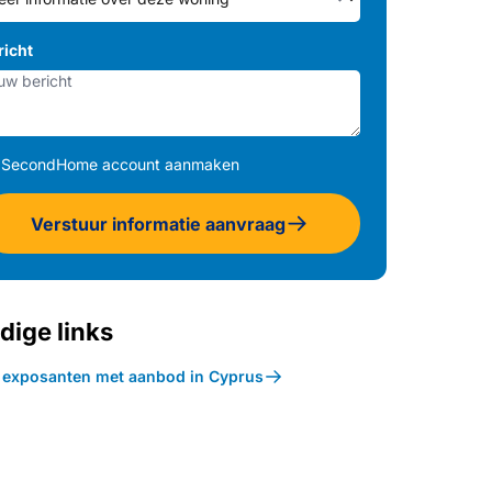
richt
SecondHome account aanmaken
Verstuur informatie aanvraag
dige links
k exposanten met aanbod in Cyprus