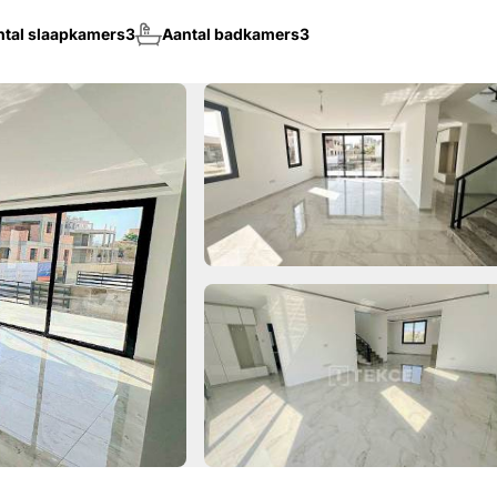
ntal slaapkamers
3
Aantal badkamers
3