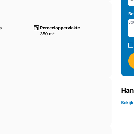
Be
s
Perceeloppervlakte
350 m²
Han
Bekij