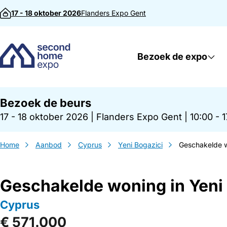
Direct naar inhoud
17 - 18 oktober 2026
Flanders Expo
Gent
Bezoek de expo
Bezoek de beurs
17 - 18 oktober 2026
|
Flanders Expo Gent
|
10:00 - 
Home
Aanbod
Cyprus
Yeni Bogazici
Geschakelde w
Geschakelde woning in Yeni
Cyprus
€ 571.000