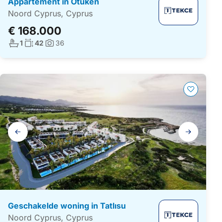
Appartement in Ötüken
Noord Cyprus, Cyprus
€ 168.000
Aantal badkamers:
Woonoppervlakte:
1
42
36
Foto's:
Galerij
navigatie
Geschakelde woning in Tatlısu
Noord Cyprus, Cyprus