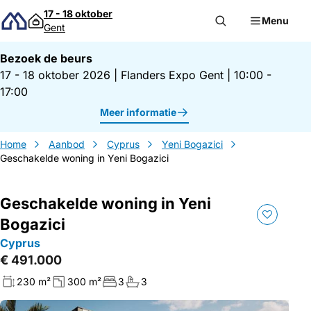
Direct naar inhoud
17 - 18 oktober
Menu
Gent
Bezoek de beurs
17 - 18 oktober 2026
|
Flanders Expo Gent
|
10:00 -
17:00
Meer informatie
Home
Aanbod
Cyprus
Yeni Bogazici
Geschakelde woning in Yeni Bogazici
Geschakelde woning in Yeni
Bogazici
Cyprus
€ 491.000
230 m²
300 m²
3
3