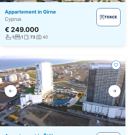
Appartement in Girne
Cyprus
€ 249.000
Aantal badkamers:
Aantal slaapkamers:
Woonoppervlakte:
1
1
73
40
Foto's:
Galerij
navigatie