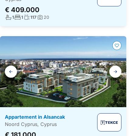
€ 409.000
Aantal badkamers:
Aantal slaapkamers:
Woonoppervlakte:
1
1
117
20
Foto's:
Galerij
navigatie
Appartement in Alsancak
Noord Cyprus, Cyprus
€ 181.000