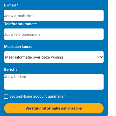
E-mail
*
Telefoonnummer
*
Maak een keuze
Bericht
SecondHome account aanmaken
Verstuur informatie aanvraag