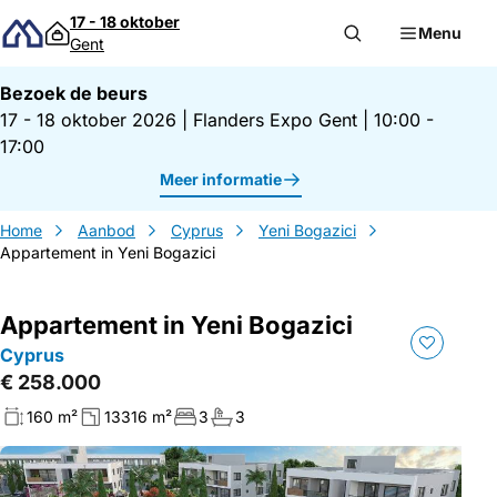
Direct naar inhoud
17 - 18 oktober
Menu
Gent
Bezoek de beurs
17 - 18 oktober 2026
|
Flanders Expo Gent
|
10:00 -
17:00
Meer informatie
Home
Aanbod
Cyprus
Yeni Bogazici
Appartement in Yeni Bogazici
Appartement in Yeni Bogazici
Cyprus
€ 258.000
160 m²
13316 m²
3
3