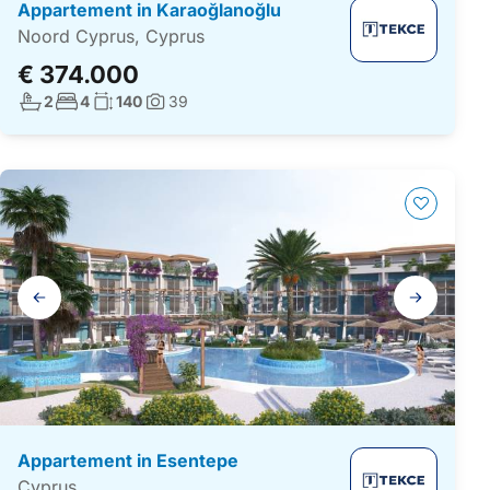
Appartement in Karaoğlanoğlu
Noord Cyprus, Cyprus
€ 374.000
Aantal badkamers:
Aantal slaapkamers:
Woonoppervlakte:
2
4
140
39
Foto's:
Galerij
navigatie
Appartement in Esentepe
Cyprus