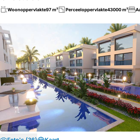
Woonoppervlakte
97 m²
Perceeloppervlakte
43000 m²
A
Foto's (36)
Kaart