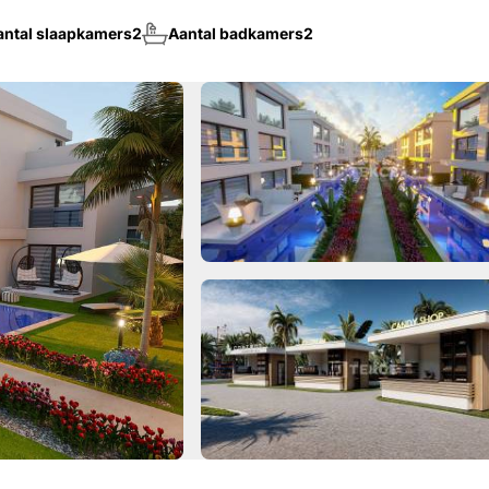
antal slaapkamers
2
Aantal badkamers
2