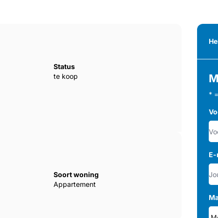
He
Status
te koop
M
* 
Vo
E-
Soort woning
Appartement
Ma