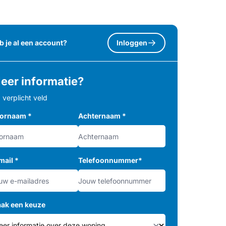
b je al een account?
Inloggen
eer informatie?
= verplicht veld
ornaam
*
Achternaam
*
mail
*
Telefoonnummer
*
ak een keuze