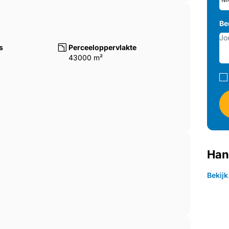
Be
s
Perceeloppervlakte
43000 m²
Han
Bekij