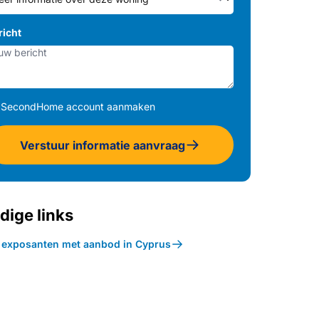
richt
SecondHome account aanmaken
Verstuur informatie aanvraag
dige links
k exposanten met aanbod in Cyprus