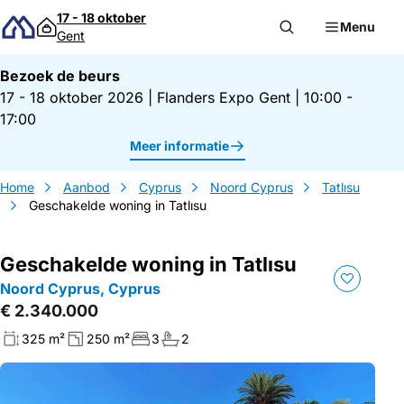
Direct naar inhoud
17 - 18 oktober
Menu
Gent
Bezoek de beurs
17 - 18 oktober 2026
|
Flanders Expo Gent
|
10:00 -
17:00
Meer informatie
Home
Aanbod
Cyprus
Noord Cyprus
Tatlısu
Geschakelde woning in Tatlısu
Geschakelde woning in Tatlısu
Noord Cyprus, Cyprus
€ 2.340.000
325 m²
250 m²
3
2