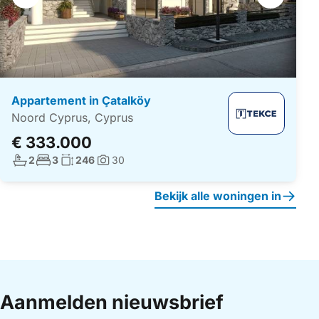
navigatie
Appartement in Çatalköy
Noord Cyprus, Cyprus
€ 333.000
Aantal badkamers:
Aantal slaapkamers:
Woonoppervlakte:
2
3
246
30
Foto's:
Bekijk alle woningen in
Aanmelden nieuwsbrief