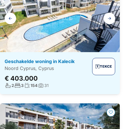
Galerij
navigatie
Geschakelde woning in Kalecik
Noord Cyprus, Cyprus
€ 403.000
Aantal badkamers:
Aantal slaapkamers:
Woonoppervlakte:
2
3
154
31
Foto's: