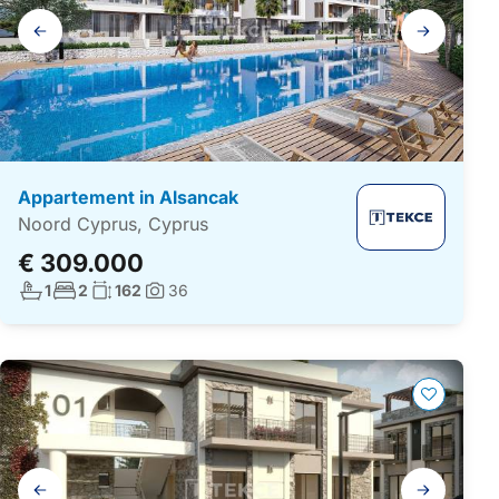
Galerij
navigatie
Appartement in Alsancak
Noord Cyprus, Cyprus
€ 309.000
Aantal badkamers:
Aantal slaapkamers:
Woonoppervlakte:
1
2
162
36
Foto's:
Galerij